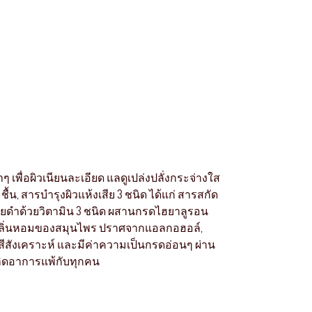
ๆ เพื่อผิวเนียนละเอียด แลดูเปล่งปลั่งกระจ่างใส
้น, สารบำรุงผิวแห้งเสีย 3 ชนิด ได้แก่ สารสกัด
อยดำด้วยวิตามิน 3 ชนิด ผสานกรดไฮยาลูรอน
 มีกลิ่นหอมของสมุนไพร ปราศจากแอลกอฮอล์,
่งสีสังเคราะห์ และมีค่าความเป็นกรดอ่อนๆ ผ่าน
กิดอาการแพ้กับทุกคน