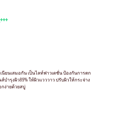
+++
้เนียนเสมอกัน เป็นไลท์ฟาวเดชั่น ป้องกันการตก
นส์บำรุงผิว89% ให้ผิวแวววาว ปรับผิวให้กระจ่าง
อกง่ายด้วยสบู่