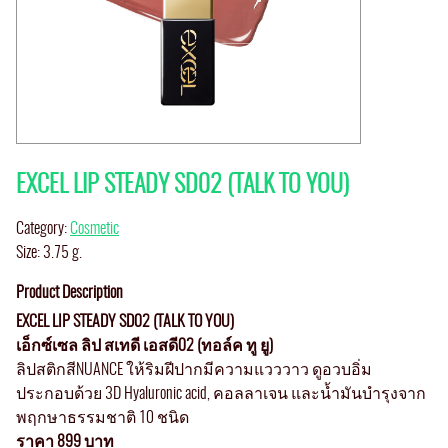
EXCEL LIP STEADY SD02 (TALK TO YOU)
Category:
Cosmetic
Size: 3.75 g.
Product Description
EXCEL LIP STEADY SD02 (TALK TO YOU)
เอ็กซ์เซล ลิป สเทดี เอสดี
02 (
ทอล์ค ทู ยู)
ลิปสติกสีNUANCE ให้ริมฝีปากมีความแวววาว ดูอวบอิ่ม
ประกอบด้วย 3D Hyaluronic acid, คอลลาเจน และน้ำมันบำรุงจาก
พฤกษาธรรมชาติ 10 ชนิด
ราคา 899 บาท