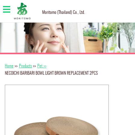
Moritomo (Thailand) Co., Ltd.
Home
>>
Products
>>
Pet >>
NECOICHI BARIBARI BOWL LIGHT BROWN REPLACEMENT 2PCS