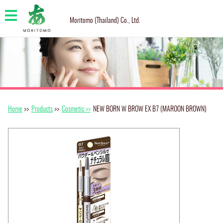
Moritomo (Thailand) Co., Ltd.
Home
>>
Products
>>
Cosmetic >>
NEW BORN W BROW EX B7 (MAROON BROWN)