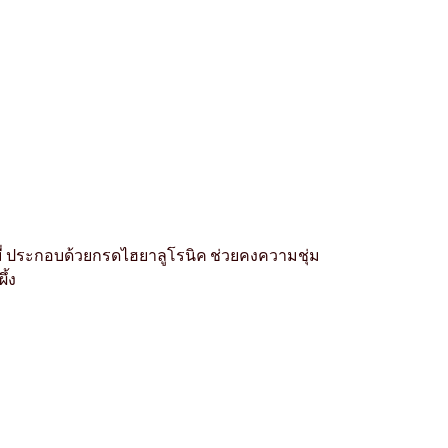
ี่ ประกอบด้วยกรดไฮยาลูโรนิค ช่วยคงความชุ่ม
ึ้ง