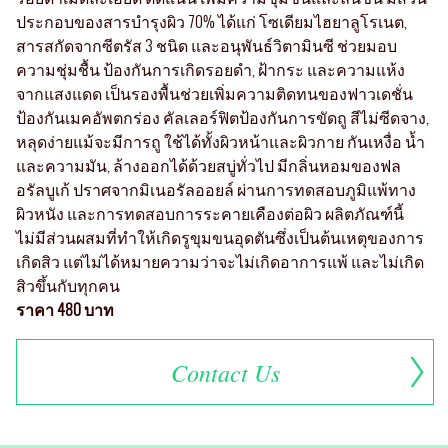
ประกอบของสารบำรุงผิว 70% ได้แก่ โซเดียมไฮยาลูโรเนต,
สารสกัดจากซีตรัส 3 ชนิด และอนุพันธ์วิตามินซี ช่วยมอบ
ความชุ่มชื้น ป้องกันการเกิดรอยดำ, ฝ้ากระ และความแห้ง
จากแสงแดด เป็นรองพื้นช่วยเพิ่มความติดทนของฟาวเดชั่น
ป้องกันเมคอัพตกร่อง คัลเลอร์ฟิตป้องกันการขัดถู สีไม่ซีดจาง,
หลุดง่ายแม้จะมีการถู ใช้ได้ทั้งผิวหน้าและผิวกาย กันเหงื่อ น้ำ
และความมัน, ล้างออกได้ด้วยสบู่ทั่วไป มีกลิ่นหอมของฟล
อรัลบูเก้ ปราศจากมิเนอรัลออยล์ ผ่านการทดสอบภูมิแพ้ทาง
ผิวหนัง และการทดสอบการระคายเคืองต่อผิว ผลิตภัณฑ์นี้
ไม่มีส่วนผสมที่ทำให้เกิดรูขุมขนอุดตันซึ่งเป็นต้นเหตุของการ
เกิดสิว แต่ไม่ได้หมายความว่าจะไม่เกิดอาการแพ้ และไม่เกิด
สิวขึ้นกับทุกคน
ราคา 480 บาท
Contact Us